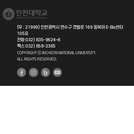
소비자생활협동조합
국제교류과
취업정보(학생)
총동문회
국제지원과
(우 : 21999) 인천광역시 연수구 갯벌로 169 동북아 E-Biz센터
105호
공자아카데미
전화:032) 835-9624~6
팩스:032) 858-2365
기초교육원
COPYRIGHT ⓒ INCHEON NATIONAL UNIVERSITY.
ALL RIGHTS RESERVED.
공학교육혁신센터
대학생활상담센터
사회봉사센터
생활원
원격지원