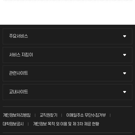
주요서비스
주요서비스
교무회의방송
서비스 지킴이
서비스 지킴이
교수채용
묻고 답하기
관련사이트
관련사이트
시설예약
불친절신고
국방헬프콜
교내사이트
교내사이트
인터넷증명
자주 묻는 질문(FAQ)
발전기금
교수회
입학안내
개인정보처리방침
교직원찾기
이메일주소 무단수집거부
칭찬마당
산학협력단
교육혁신본부
대학정보공시
개인정보 목적 외 이용 및 제 3차 제공 현황
직원채용
학생서비스 지킴이