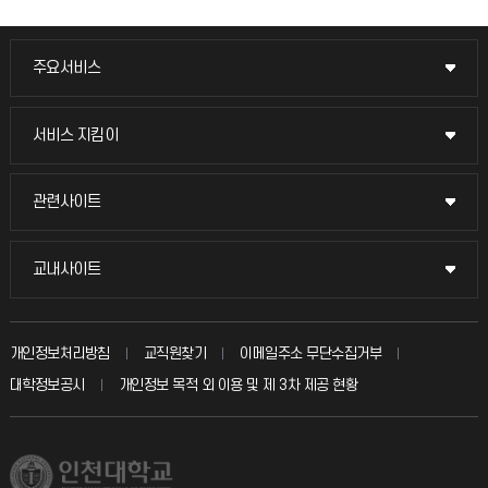
주요서비스
주요서비스
교무회의방송
서비스 지킴이
서비스 지킴이
교수채용
묻고 답하기
관련사이트
관련사이트
시설예약
불친절신고
국방헬프콜
교내사이트
교내사이트
인터넷증명
자주 묻는 질문(FAQ)
발전기금
교수회
입학안내
개인정보처리방침
교직원찾기
이메일주소 무단수집거부
칭찬마당
산학협력단
교육혁신본부
대학정보공시
개인정보 목적 외 이용 및 제 3차 제공 현황
직원채용
학생서비스 지킴이
소비자생활협동조합
국제교류과
취업정보(학생)
총동문회