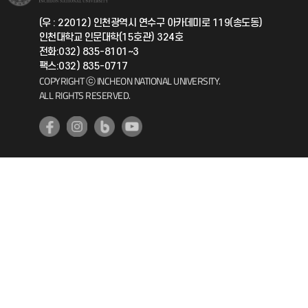
국제지원과
(우 : 22012) 인천광역시 연수구 아카데미로 119(송도동)
인천대학교 인문대학(15호관) 324호
공자아카데미
전화:032) 835-8101~3
팩스:032) 835-0717
기초교육원
COPYRIGHT ⓒ INCHEON NATIONAL UNIVERSITY.
ALL RIGHTS RESERVED.
공학교육혁신센터
대학생활상담센터
사회봉사센터
생활원
원격지원
인천국제개발협력센터