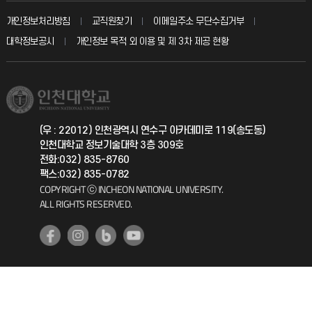
교수회
입학안내
개인정보처리방침
교직원찾기
이메일주소 무단수집거부
칭찬마당
산학협력단
교육혁신본부
대학정보공시
개인정보 목적 외 이용 및 제 3차 제공 현황
직원채용
학생서비스 지킴이
소비자생활협동조합
국제교류과
취업정보(학생)
총동문회
국제지원과
(우 : 22012) 인천광역시 연수구 아카데미로 119(송도동)
인천대학교 정보기술대학 3층 309호
공자아카데미
전화:032) 835-8760
팩스:032) 835-0782
기초교육원
COPYRIGHT ⓒ INCHEON NATIONAL UNIVERSITY.
ALL RIGHTS RESERVED.
공학교육혁신센터
대학생활상담센터
사회봉사센터