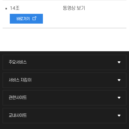
14조
동영상 보기
바로가기
주요서비스
주요서비스
교무회의방송
서비스 지킴이
서비스 지킴이
교수채용
묻고 답하기
관련사이트
관련사이트
시설예약
불친절신고
국방헬프콜
교내사이트
교내사이트
인터넷증명
자주 묻는 질문(FAQ)
발전기금