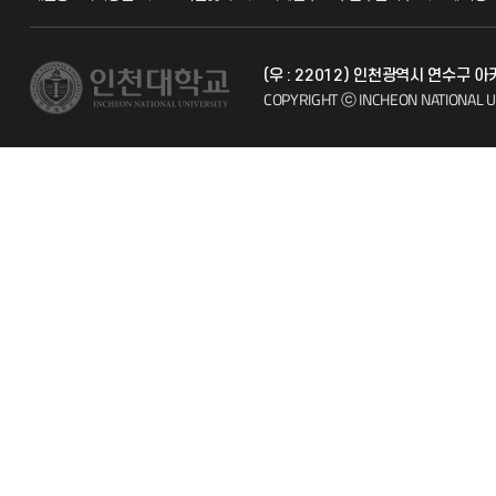
교수채용
불친절신고
(우 : 22012) 인천광역시 연수구
시설예약
자주 묻는 질문
COPYRIGHT ⓒ INCHEON NATIONAL U
인터넷증명
칭찬마당
입학안내
학생서비스 
직원채용
취업정보(학생)