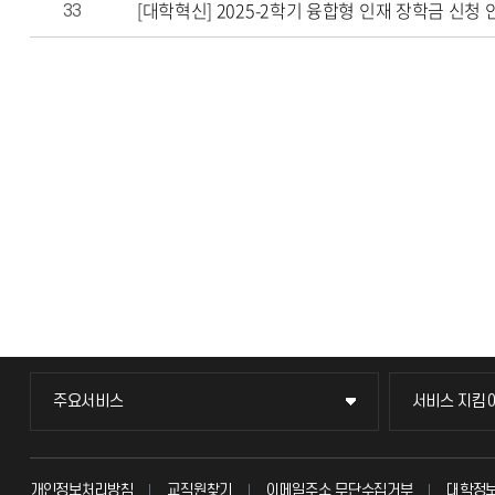
[대학혁신] 2025-2학기 융합형 인재 장학금 신청 
33
주요서비스
서비스 지킴
주요서비스
서비스 지킴
교무회의방송
묻고 답하기
개인정보처리방침
교직원찾기
이메일주소 무단수집거부
대학정