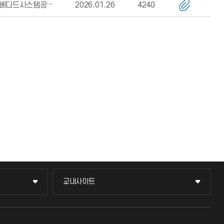
임베디드시스템공학과
2026.01.26
4240
교내사이트
교내사이트
교수회