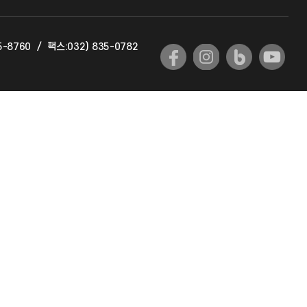
교육혁신본부
5-8760
/
팩스:032) 835-0782
국제교류과
국제지원과
공자아카데미
기초교육원
공학교육혁신센터
대학생활상담센터
사회봉사센터
생활원