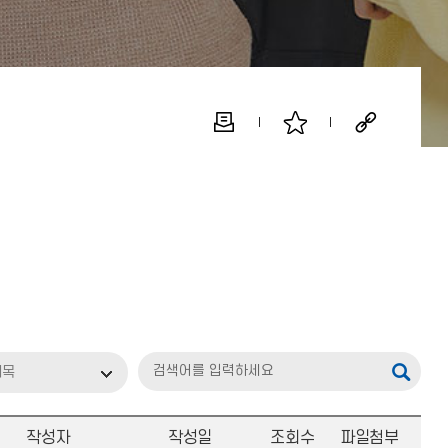
제목
작성자
작성일
조회수
파일첨부