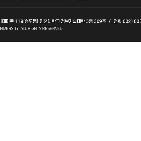
발전기금
 아카데미로 119(송도동) 인천대학교 정보기술대학 3층 309호
/
전화:032) 83
(FAQ)
산학협력단
NIVERSITY.
ALL RIGHTS RESERVED.
소비자생활협동조합
지킴이
총동문회