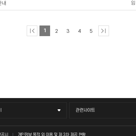
안내
1
2
3
4
5
이
관련사이트
이
관련사이트
국방헬프콜
보공시
개인정보 목적 외 이용 및 제 3차 제공 현황