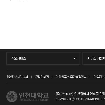
주요서비스
서비스 지킴
주요서비스
서비스 지킴
교무회의방송
묻고 답하기
개인정보처리방침
교직원찾기
이메일주소 무단수집거부
대학정보
교수채용
불친절신고
(우 : 22012) 인천광역시 연수구 
시설예약
자주 묻는 질문
COPYRIGHT ⓒ INCHEON NATIONAL UN