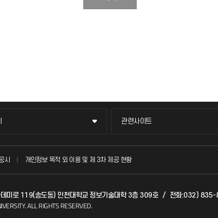
이
관련사이트
이
관련사이트
국방헬프콜
공시
개인정보 목적 외 이용 및 제 3차 제공 현황
발전기금
아카데미로 119(송도동) 인천대학교 정보기술대학 3층 309호
/
전화:032) 835-
(FAQ)
산학협력단
IVERSITY.
ALL RIGHTS RESERVED.