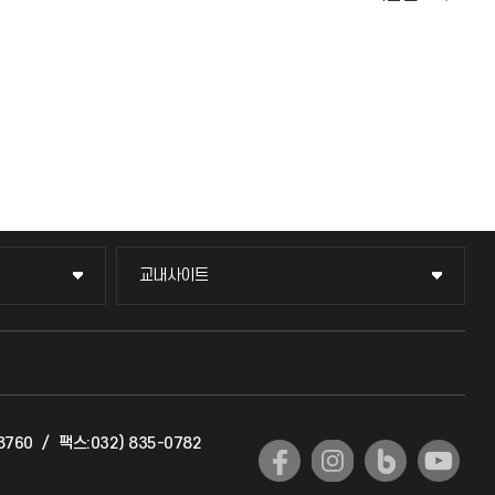
교내사이트
교내사이트
교수회
교육혁신본부
8760
/
팩스:032) 835-0782
국제교류과