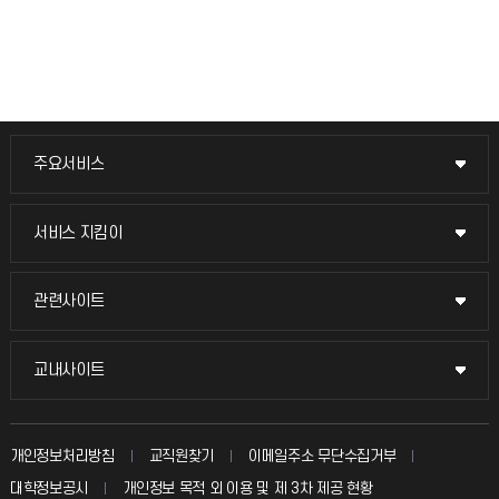
주요서비스
주요서비스
교무회의방송
서비스 지킴이
서비스 지킴이
교수채용
묻고 답하기
관련사이트
관련사이트
시설예약
불친절신고
국방헬프콜
교내사이트
교내사이트
인터넷증명
자주 묻는 질문(FAQ)
발전기금
교수회
입학안내
개인정보처리방침
교직원찾기
이메일주소 무단수집거부
칭찬마당
산학협력단
교육혁신본부
대학정보공시
개인정보 목적 외 이용 및 제 3차 제공 현황