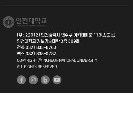
직원채용
학생서비스 지킴이
소비자생활협동조합
국제교류과
취업정보(학생)
총동문회
국제지원과
(우 : 22012) 인천광역시 연수구 아카데미로 119(송도동)
인천대학교 정보기술대학 3층 309호
공자아카데미
전화:032) 835-8760
팩스:032) 835-0782
기초교육원
COPYRIGHT ⓒ INCHEON NATIONAL UNIVERSITY.
ALL RIGHTS RESERVED.
공학교육혁신센터
대학생활상담센터
사회봉사센터
생활원