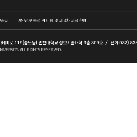
국방헬프콜
보공시
개인정보 목적 외 이용 및 제 3차 제공 현황
발전기금
 아카데미로 119(송도동) 인천대학교 정보기술대학 3층 309호
/
전화:032) 83
(FAQ)
산학협력단
NIVERSITY.
ALL RIGHTS RESERVED.
소비자생활협동조합
지킴이
총동문회