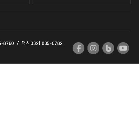
교수회
교육혁신본부
5-8760
/
팩스:032) 835-0782
국제교류과
국제지원과
공자아카데미
기초교육원
공학교육혁신센터
대학생활상담센터