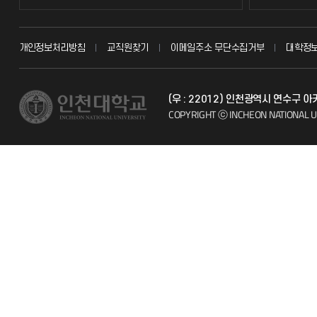
교무회의방송
묻고 답하기
개인정보처리방침
교직원찾기
이메일주소 무단수집거부
대학정
교수채용
불친절신고
(우 : 22012) 인천광역시 연수구
시설예약
자주 묻는 질문
COPYRIGHT ⓒ INCHEON NATIONAL U
인터넷증명
칭찬마당
입학안내
학생서비스 
직원채용
취업정보(학생)