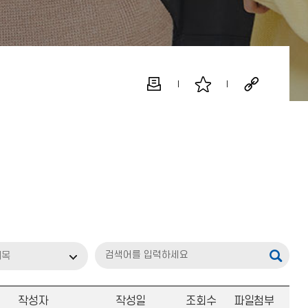
제목
작성자
작성일
조회수
파일첨부