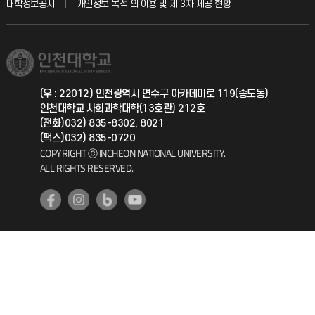
교육혁신본부
대학정보공시
개인정보 목적 외 이용 및 제 3차 제공 현황
직원채용
학생서비스 지킴이
소비자생활협동조합
국제교류과
취업정보(학생)
총동문회
국제지원과
(우 : 22012) 인천광역시 연수구 아카데미로 119(송도동)
인천대학교 사회과학대학(13호관) 212호
공자아카데미
(전화)032) 835-8302, 8021
(팩스)032) 835-0720
기초교육원
COPYRIGHT ⓒ INCHEON NATIONAL UNIVERSITY.
ALL RIGHTS RESERVED.
공학교육혁신센터
대학생활상담센터
사회봉사센터
생활원