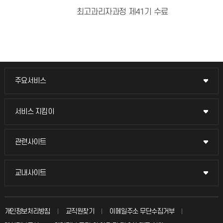
최고과리자과정 제41기 수료
주요서비스
주요서비스
교무회의방송
서비스 지킴이
서비스 지킴이
교수채용
묻고 답하기
관련사이트
관련사이트
시설예약
불친절신고
국방헬프콜
교내사이트
교내사이트
인터넷증명
자주 묻는 질문(FAQ)
발전기금
교수회
입학안내
개인정보처리방침
교직원찾기
이메일주소 무단수집거부
칭찬마당
산학협력단