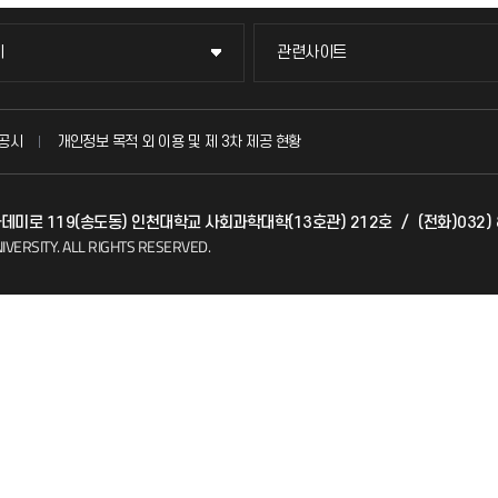
이
관련사이트
이
관련사이트
국방헬프콜
공시
개인정보 목적 외 이용 및 제 3차 제공 현황
발전기금
아카데미로 119(송도동) 인천대학교 사회과학대학(13호관) 212호
/
(전화)032) 
(FAQ)
산학협력단
IVERSITY.
ALL RIGHTS RESERVED.
소비자생활협동조합
지킴이
총동문회