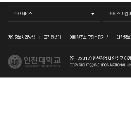
주요서비스
서비스 지킴
주요서비스
서비스 지킴
교무회의방송
묻고 답하기
개인정보처리방침
교직원찾기
이메일주소 무단수집거부
대학정보
교수채용
불친절신고
(우 : 22012) 인천광역시 연수구 
시설예약
자주 묻는 질문
COPYRIGHT ⓒ INCHEON NATIONAL UN
인터넷증명
칭찬마당
입학안내
학생서비스 
직원채용
취업정보(학생)