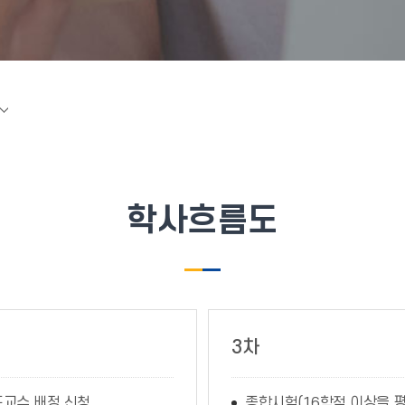
학사흐름도
3차
교수 배정 신청
종합시험(16학점 이상을 평