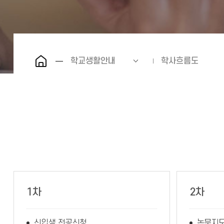
학교생활안내
학사흐름도
1차
2차
신입생 전공신청
논문지도