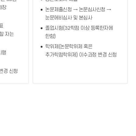
과장
논문제출신청 → 논문심사신청 →
눈문에비심사 및 본심사
표
졸업시험(32학점 이상 등록한자에
할 자는
한함)
학위제(논문학위제 혹은
시행
추가학점학위제) 이수과정 변경 신청
변경 신청