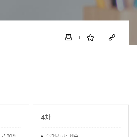
4차
균 80점
중간보고서 제출