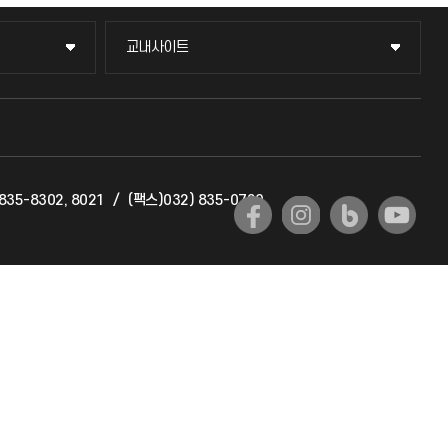
교내사이트
교내사이트
교수회
교육혁신본부
835-8302, 8021
/
(팩스)032) 835-0720
국제교류과
국제지원과
공자아카데미
기초교육원
공학교육혁신센터