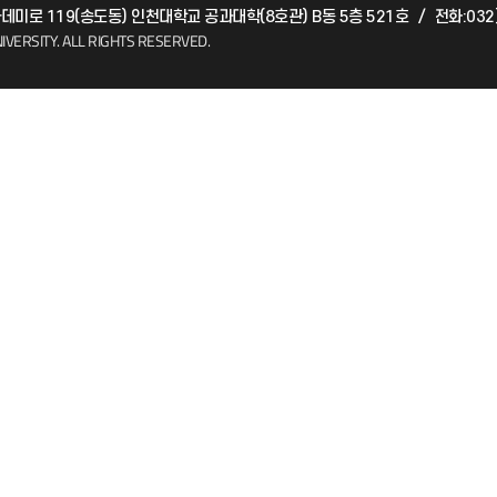
아카데미로 119(송도동) 인천대학교 공과대학(8호관) B동 5층 521호
/
전화:032
(FAQ)
산학협력단
IVERSITY.
ALL RIGHTS RESERVED.
소비자생활협동조합
지킴이
총동문회