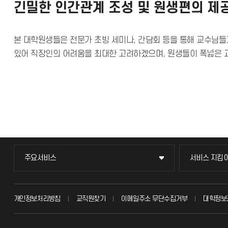
긴밀한 인간관계 조성 및 원생편의 제
본 대학원생들은 전문가 초빙 세미나, 간담회 등을 통해 교수님들
있어 직장인의 어려움을 최대한 고려하겠으며, 원생들이 폭넓은 
주요서비스
서비스 지킴
주요서비스
서비스 지킴
교무회의방송
묻고 답하기
개인정보처리방침
교직원찾기
이메일주소 무단수집거부
대학정보
교수채용
불친절신고