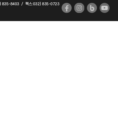
) 835-8403
/
팩스:032) 835-0723
국제교류과
국제지원과
공자아카데미
기초교육원
공학교육혁신센터
대학생활상담센터
사회봉사센터
생활원
원격지원