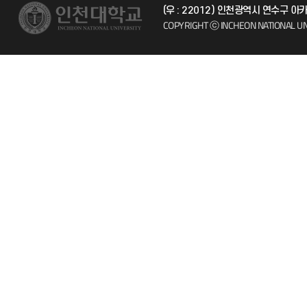
(우 : 22012) 인천광역시 연수구 
시설예약
자주 묻는 질문
COPYRIGHT ⓒ INCHEON NATIONAL UN
인터넷증명
칭찬마당
입학안내
학생서비스 
직원채용
취업정보(학생)