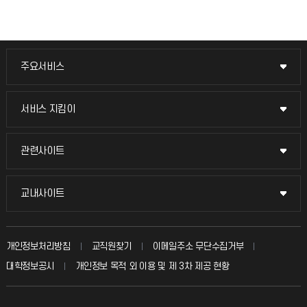
주요서비스
주요서비스
교무회의방송
서비스 지킴이
서비스 지킴이
교수채용
묻고 답하기
관련사이트
관련사이트
시설예약
불친절신고
국방헬프콜
교내사이트
교내사이트
인터넷증명
자주 묻는 질문(FAQ)
발전기금
교수회
입학안내
개인정보처리방침
교직원찾기
이메일주소 무단수집거부
칭찬마당
산학협력단
교육혁신본부
대학정보공시
개인정보 목적 외 이용 및 제 3차 제공 현황
직원채용
학생서비스 지킴이
소비자생활협동조합
국제교류과