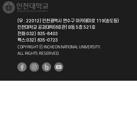
취업정보(학생)
총동문회
국제지원과
(우 : 22012) 인천광역시 연수구 아카데미로 119(송도동)
인천대학교 공과대학(8호관) B동 5층 521호
공자아카데미
전화:032) 835-8403
팩스:032) 835-0723
기초교육원
COPYRIGHT ⓒ INCHEON NATIONAL UNIVERSITY.
ALL RIGHTS RESERVED.
공학교육혁신센터
대학생활상담센터
사회봉사센터
생활원
원격지원