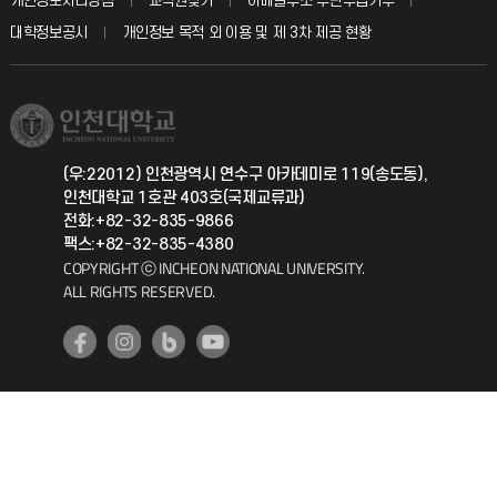
개인정보처리방침
교직원찾기
이메일주소 무단수집거부
칭찬마당
산학협력단
교육혁신본부
대학정보공시
개인정보 목적 외 이용 및 제 3차 제공 현황
직원채용
학생서비스 지킴이
소비자생활협동조합
국제교류과
취업정보(학생)
총동문회
국제지원과
(우:22012) 인천광역시 연수구 아카데미로 119(송도동),
인천대학교 1호관 403호(국제교류과)
공자아카데미
전화:+82-32-835-9866
팩스:+82-32-835-4380
기초교육원
COPYRIGHT ⓒ INCHEON NATIONAL UNIVERSITY.
ALL RIGHTS RESERVED.
공학교육혁신센터
대학생활상담센터
사회봉사센터
생활원