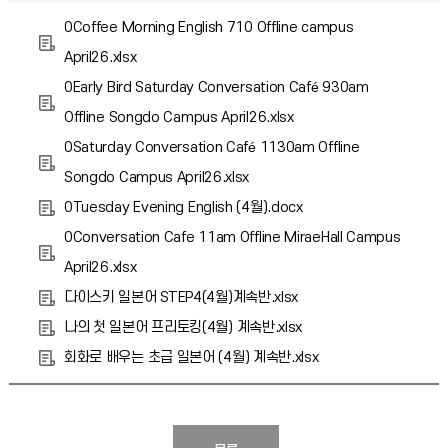
0Coffee Morning English 710 Offline campus
April26.xlsx
0Early Bird Saturday Conversation Café 930am
Offline Songdo Campus April26.xlsx
0Saturday Conversation Café 1130am Offline
Songdo Campus April26.xlsx
0Tuesday Evening English (4월).docx
0Conversation Cafe 11am Offline MiraeHall Campus
April26.xlsx
다이스키 일본어 STEP4(4월)계속반.xlsx
나의 첫 일본어 프리토킹(4월) 계속반.xlsx
회화로 배우는 초급 일본어 (4월) 계속반.xlsx