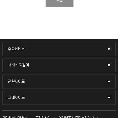
목록
주요서비스
주요서비스
교무회의방송
서비스 지킴이
서비스 지킴이
교수채용
묻고 답하기
관련사이트
관련사이트
시설예약
불친절신고
국방헬프콜
교내사이트
교내사이트
인터넷증명
자주 묻는 질문(FAQ)
발전기금
교수회
입학안내