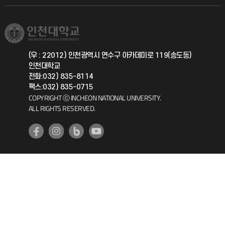
직원채용
학생서비스 지킴이
소비자생활협동조합
국제교류과
취업정보(학생)
총동문회
국제지원과
(우 : 22012) 인천광역시 연수구 아카데미로 119(송도동)
인천대학교
공자아카데미
전화:032) 835-8114
팩스:032) 835-0715
기초교육원
COPYRIGHT ⓒ INCHEON NATIONAL UNIVERSITY.
ALL RIGHTS RESERVED.
공학교육혁신센터
대학생활상담센터
사회봉사센터
생활원
원격지원