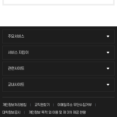
주요서비스
주요서비스
교무회의방송
서비스 지킴이
서비스 지킴이
교수채용
묻고 답하기
관련사이트
관련사이트
시설예약
불친절신고
국방헬프콜
교내사이트
교내사이트
인터넷증명
자주 묻는 질문(FAQ)
발전기금
교수회
입학안내
개인정보처리방침
교직원찾기
이메일주소 무단수집거부
칭찬마당
산학협력단
교육혁신본부
대학정보공시
개인정보 목적 외 이용 및 제 3차 제공 현황