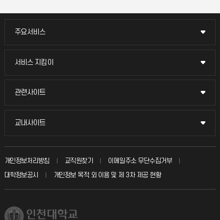
주요서비스
주요서비스
교무회의방송
서비스 지킴이
서비스 지킴이
교수채용
묻고 답하기
관련사이트
관련사이트
시설예약
불친절신고
국방헬프콜
교내사이트
교내사이트
인터넷증명
자주 묻는 질문(FAQ)
발전기금
교수회
입학안내
개인정보처리방침
교직원찾기
이메일주소 무단수집거부
칭찬마당
산학협력단
교육혁신본부
대학정보공시
개인정보 목적 외 이용 및 제 3차 제공 현황
직원채용
학생서비스 지킴이
소비자생활협동조합
국제교류과
취업정보(학생)
총동문회