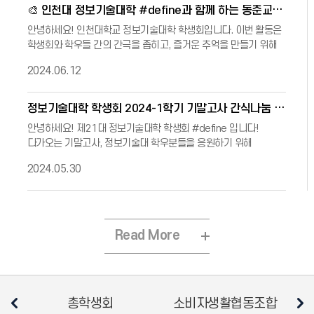
🎨 인천대 정보기술대학 #define과 함께 하는 동춘교 벽화봉사 🎨
안녕하세요! 인천대학교 정보기술대학 학생회입니다. 이번 활동은
학생회와 학우들 간의 간극을 좁히고, 즐거운 추억을 만들기 위해
기획하였습니다. 뜻깊은 벽화봉사에 많은 참여 부탁드립
2024.06.12
정보기술대학 학생회 2024-1학기 기말고사 간식나눔 행사 안내
안녕하세요! 제21대 정보기술대학 학생회 #define 입니다!
다가오는 기말고사, 정보기술대 학우분들을 응원하기 위해
#define이 간식을 준비했습니다!😉📍일시 : 6월 5일
2024.05.30
Read More
총학생회
소비자생활협동조합
평