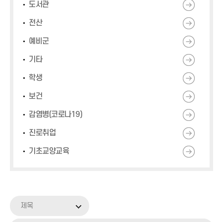
도서관
전산
예비군
기타
학생
보건
감염병(코로나19)
진로취업
기초교양교육
제목