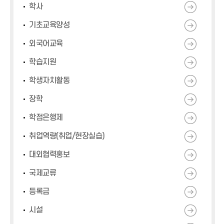
학사
기초교육양성
외국어교육
학습지원
학생자치활동
장학
학점은행제
취업역량(취업/현장실습)
대외협력홍보
국제교류
등록금
시설